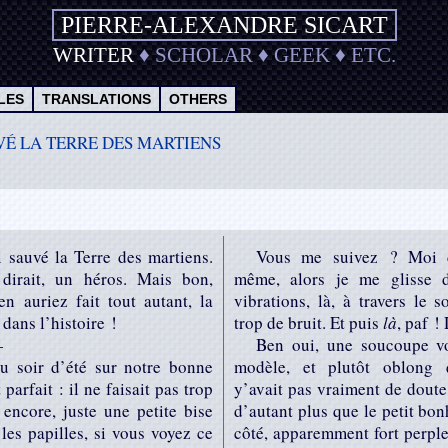
PIERRE-ALEXANDRE SICART
WRITER
♦
SCHOLAR
♦
GEEK
♦
ETC.
LES
TRANSLATIONS
OTHERS
VÉ LA TERRE DES MARTIENS
ai sauvé la Terre des martiens.
Vous me suivez ? Moi ç
dirait, un héros. Mais bon,
même, alors je me glisse d
n auriez fait tout autant, la
vibrations, là, à travers le 
dans l’histoire !
trop de bruit. Et puis
là
, paf !
—
Ben oui, une soucoupe vol
au soir d’été sur notre bonne
modèle, et plutôt oblong 
t parfait : il ne faisait pas trop
y’avait pas vraiment de doute
 encore, juste une petite bise
d’autant plus que le petit bo
les papilles, si vous voyez ce
côté, apparemment fort perple