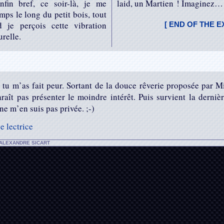
fin bref, ce soir-là, je me
laid, un Martien ! Imaginez…
ps le long du petit bois, tout
d je perçois cette vibration
[ END OF THE E
relle.
 tu m’as fait peur. Sortant de la douce rêverie proposée par 
raît pas présenter le moindre intérêt. Puis survient la derni
e ne m’en suis pas privée. ;-)
 lectrice
-ALEXANDRE SICART