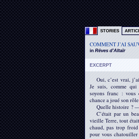
STORIES
ARTIC
COMMENT J’AI SAU
in
Rêves d’Altaïr
EXCERPT
Oui, c’est vrai, j’
Je suis, comme qui 
soyons franc : vous e
chance a joué son rôle 
Quelle histoire ? 
C’était par un be
vieille Terre, tout étai
chaud, pas trop froid
pour vous chatouiller 