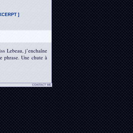
XCERPT ]
Miss Lebeau, j’enchaîne
ère phrase. Une chute à
CONTACT ME