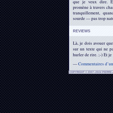
que je veux dire. En
promène à travers cham
tranquillement, quan
sourde — pas trop natu
REVIEWS
Là, je dois avouer que
sur un texte qui ne pa
hurler de rire. ;-) Et j
—
Commentaires d’une
COPYRIGHT © 2007–2024 PIERRE