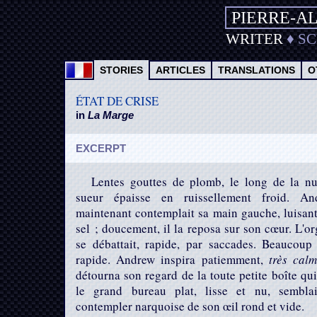
PIERRE-A
WRITER
♦
S
STORIES
ARTICLES
TRANSLATIONS
O
ÉTAT DE CRISE
in
La Marge
EXCERPT
Lentes gouttes de plomb, le long de la nu
sueur épaisse en ruissellement froid. An
maintenant contemplait sa main gauche, luisan
sel ; doucement, il la reposa sur son cœur. L'o
se débattait, rapide, par saccades. Beaucoup
rapide. Andrew inspira patiemment,
très cal
détourna son regard de la toute petite boîte qui
le grand bureau plat, lisse et nu, semblai
contempler narquoise de son œil rond et vide.