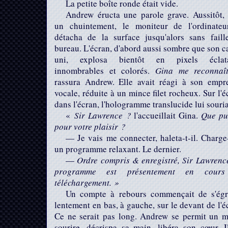
La petite boîte ronde était vide.
Andrew éructa une parole grave. Aussitôt,
un chuintement, le moniteur de l'ordinateu
détacha de la surface jusqu'alors sans faill
bureau. L'écran, d'abord aussi sombre que son c
uni, explosa bientôt en pixels éclata
innombrables et colorés.
Gina
me reconnaî
rassura Andrew. Elle avait réagi à son empre
vocale, réduite à un mince filet rocheux. Sur l'é
dans l'écran, l'hologramme translucide lui souria
«
Sir Lawrence ?
l'accueillait Gina.
Que pu
pour votre plaisir ?
— Je vais me connecter, haleta-t-il. Charg
un programme relaxant. Le dernier.
—
Ordre compris & enregistré, Sir
Lawrence
programme est présentement en
cour
téléchargement. »
Un compte à rebours commençait de s'égr
lentement en bas, à gauche, sur le devant de l'é
Ce ne serait pas long. Andrew se permit un m
sourire, décrispa sa main, libéra son cœur. I